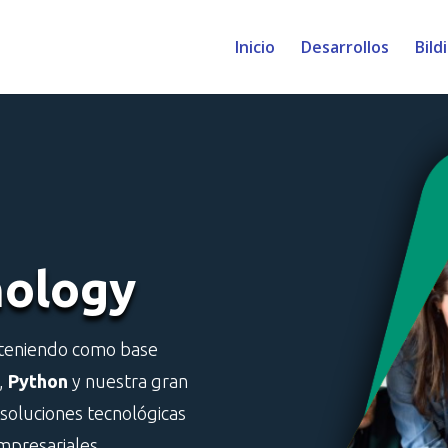
Inicio
Desarrollos
Bild
nology
 teniendo como base
,
Python
y nuestra gran
soluciones tecnológicas
mpresariales.