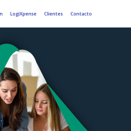
in
LogiXpense
Clientes
Contacto