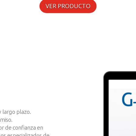
VER PRODUCTO
 largo plazo.
omiso.
r de confianza en
los especializados de