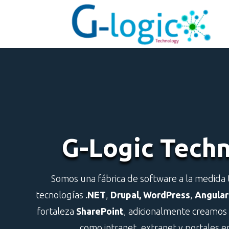
G-Logic Tech
Somos una fábrica de software a la medida
tecnologías
.NET
,
Drupal, WordPress
,
Angular
fortaleza
SharePoint
, adicionalmente creamos 
como intranet, extranet y portales e