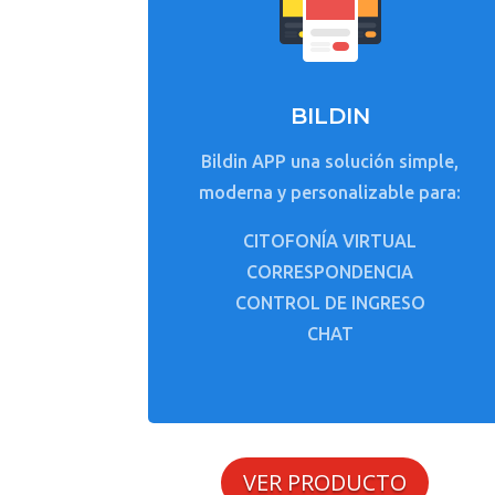
BILDIN
Bildin APP una solución simple,
moderna y personalizable para:
CITOFONÍA VIRTUAL
CORRESPONDENCIA
CONTROL DE INGRESO
CHAT
VER PRODUCTO